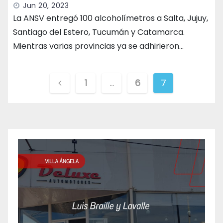
Jun 20, 2023
La ANSV entregó 100 alcoholímetros a Salta, Jujuy,
Santiago del Estero, Tucumán y Catamarca.
Mientras varias provincias ya se adhirieron…
Paginación
1
…
6
7
de
entradas