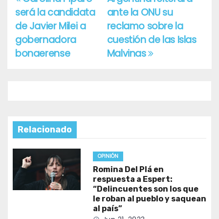
Navegación
será la candidata
ante la ONU su
de
de Javier Milei a
reclamo sobre la
entradas
gobernadora
cuestión de las Islas
bonaerense
Malvinas
Relacionado
OPINIÓN
Romina Del Plá en
respuesta a Espert:
“Delincuentes son los que
le roban al pueblo y saquean
al país”