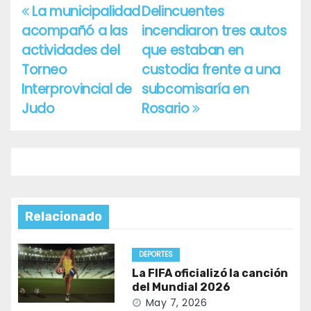
La municipalidad
Delincuentes
Navegación
acompañó a las
incendiaron tres autos
de
actividades del
que estaban en
entradas
Torneo
custodia frente a una
Interprovincial de
subcomisaría en
Judo
Rosario
Relacionado
DEPORTES
La FIFA oficializó la canción
del Mundial 2026
May 7, 2026