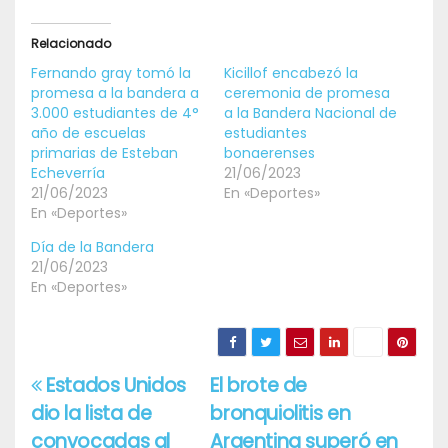
Relacionado
Fernando gray tomó la
Kicillof encabezó la
promesa a la bandera a
ceremonia de promesa
3.000 estudiantes de 4°
a la Bandera Nacional de
año de escuelas
estudiantes
primarias de Esteban
bonaerenses
Echeverría
21/06/2023
21/06/2023
En «Deportes»
En «Deportes»
Día de la Bandera
21/06/2023
En «Deportes»
Estados Unidos
El brote de
Navegación
dio la lista de
bronquiolitis en
de
convocadas al
Argentina superó en