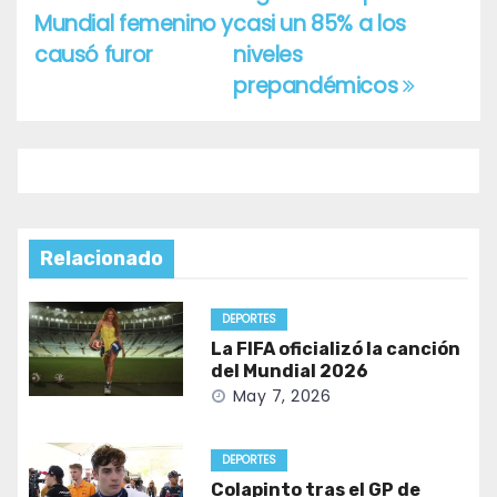
entradas
Mundial femenino y
casi un 85% a los
causó furor
niveles
prepandémicos
Relacionado
DEPORTES
La FIFA oficializó la canción
del Mundial 2026
May 7, 2026
DEPORTES
Colapinto tras el GP de