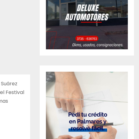
 Suárez
el Festival
rmas