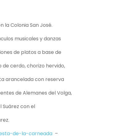
en la Colonia San José.
áculos musicales y danzas
iones de platos a base de
 de cerdo, chorizo hervido,
jeta arancelada con reserva
ientes de Alemanes del Volga,
 Suárez con el
rez.
iesta-de-la-carneada
–