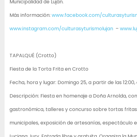
Municipalidad de Luján.
Más información:
www.facebook.com/culturasyturis
www.instagram.com/culturasyturismolujan
–
www.lu
TAPALQUÉ (Crotto)
Fiesta de la Torta Frita en Crotto
Fecha, hora y lugar: Domingo 25, a partir de las 12:00,
Descripción: Fiesta en homenaje a Doña Arnolda, con
gastronómica, talleres y concurso sobre tortas fritas
municipales, exposición de artesanías, espectáculo e
Luciana Jury. Entrada libre y gratuita. Organiza la Mu