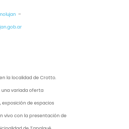
molujan
–
jan.gob.ar
 en la localidad de Crotto.
 una variada oferta
, exposición de espacios
n vivo con la presentación de
nicipalidad de Tapalqué.